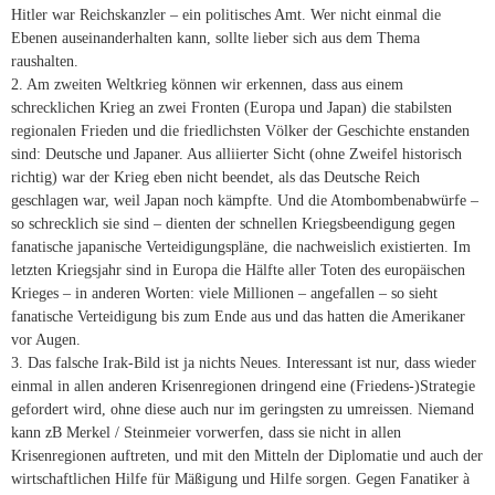
Hitler war Reichskanzler – ein politisches Amt. Wer nicht einmal die
Ebenen auseinanderhalten kann, sollte lieber sich aus dem Thema
raushalten.
2. Am zweiten Weltkrieg können wir erkennen, dass aus einem
schrecklichen Krieg an zwei Fronten (Europa und Japan) die stabilsten
regionalen Frieden und die friedlichsten Völker der Geschichte enstanden
sind: Deutsche und Japaner. Aus alliierter Sicht (ohne Zweifel historisch
richtig) war der Krieg eben nicht beendet, als das Deutsche Reich
geschlagen war, weil Japan noch kämpfte. Und die Atombombenabwürfe –
so schrecklich sie sind – dienten der schnellen Kriegsbeendigung gegen
fanatische japanische Verteidigungspläne, die nachweislich existierten. Im
letzten Kriegsjahr sind in Europa die Hälfte aller Toten des europäischen
Krieges – in anderen Worten: viele Millionen – angefallen – so sieht
fanatische Verteidigung bis zum Ende aus und das hatten die Amerikaner
vor Augen.
3. Das falsche Irak-Bild ist ja nichts Neues. Interessant ist nur, dass wieder
einmal in allen anderen Krisenregionen dringend eine (Friedens-)Strategie
gefordert wird, ohne diese auch nur im geringsten zu umreissen. Niemand
kann zB Merkel / Steinmeier vorwerfen, dass sie nicht in allen
Krisenregionen auftreten, und mit den Mitteln der Diplomatie und auch der
wirtschaftlichen Hilfe für Mäßigung und Hilfe sorgen. Gegen Fanatiker à