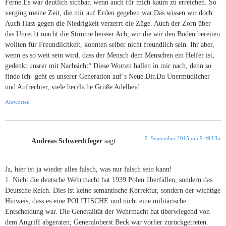
Ferne.Es war deutlich sichbar, wenn auch für mich kaum zu erreichen. So
verging meine Zeit, die mir auf Erden gegeben war.Das wissen wir doch:
Auch Hass gegen die Niedrigkeit verzerrt die Züge. Auch der Zorn über
das Unrecht macht die Stimme heisser.Ach, wir die wir den Boden bereiten
wollten für Freundlichkeit, konnten selber nicht freundlich sein. Ihr aber,
wenn es so weit sein wird, dass der Mensch dem Menschen ein Helfer ist,
gedenkt unsrer mit Nachsicht“ Diese Worten hallen in mir nach, denn so
finde ich- geht es unserer Generation auf`s Neue.Dir,Du Unermüdlicher
und Aufrechter, viele herzliche Grüße Adelheid
Antworten
2. September 2015 um 9:49 Uhr
Andreas Schwerdtfeger
sagt:
Ja, hier ist ja wieder alles falsch, was nur falsch sein kann!
1. Nicht die deutsche Wehrmacht hat 1939 Polen überfallen, sondern das
Deutsche Reich. Dies ist keine semantische Korrektur, sondern der wichtige
Hinweis, dass es eine POLITISCHE und nicht eine militärische
Entscheidung war. Die Generalität der Wehrmacht hat überwiegend von
dem Angriff abgeraten; Generaloberst Beck war vorher zurückgetreten.