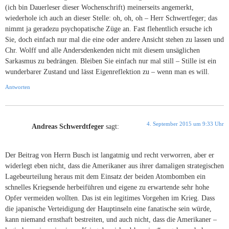
(ich bin Dauerleser dieser Wochenschrift) meinerseits angemerkt,
wiederhole ich auch an dieser Stelle: oh, oh, oh – Herr Schwertfeger; das
nimmt ja geradezu psychopatische Züge an. Fast flehentlich ersuche ich
Sie, doch einfach nur mal die eine oder andere Ansicht stehen zu lassen und
Chr. Wolff und alle Andersdenkenden nicht mit diesem unsäglichen
Sarkasmus zu bedrängen. Bleiben Sie einfach nur mal still – Stille ist ein
wunderbarer Zustand und lässt Eigenreflektion zu – wenn man es will.
Antworten
4. September 2015 um 9:33 Uhr
Andreas Schwerdtfeger
sagt:
Der Beitrag von Herrn Busch ist langatmig und recht verworren, aber er
widerlegt eben nicht, dass die Amerikaner aus ihrer damaligen strategischen
Lagebeurteilung heraus mit dem Einsatz der beiden Atombomben ein
schnelles Kriegsende herbeiführen und eigene zu erwartende sehr hohe
Opfer vermeiden wollten. Das ist ein legitimes Vorgehen im Krieg. Dass
die japanische Verteidigung der Hauptinseln eine fanatische sein würde,
kann niemand ernsthaft bestreiten, und auch nicht, dass die Amerikaner –