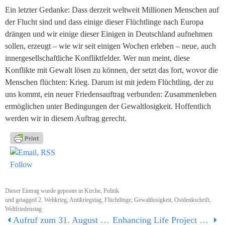
Ein letzter Gedanke: Dass derzeit weltweit Millionen Menschen auf
der Flucht sind und dass einige dieser Flüchtlinge nach Europa
drängen und wir einige dieser Einigen in Deutschland aufnehmen
sollen, erzeugt – wie wir seit einigen Wochen erleben – neue, auch
innergesellschaftliche Konfliktfelder. Wer nun meint, diese
Konflikte mit Gewalt lösen zu können, der setzt das fort, wovor die
Menschen flüchten: Krieg. Darum ist mit jedem Flüchtling, der zu
uns kommt, ein neuer Friedensauftrag verbunden: Zusammenleben
ermöglichen unter Bedingungen der Gewaltlosigkeit. Hoffentlich
werden wir in diesem Auftrag gerecht.
Follow
Dieser Eintrag wurde gepostet in
Kirche
,
Politik
und getagged
2. Weltkrieg
,
Antikriegstag
,
Flüchtlinge
,
Gewaltlosigkeit
,
Ostdenkschrift
,
Weltfriedenstag
Aufruf zum 31. August 2015
Enhancing Life Project – Chancen und Aufgaben eines interdisziplinären und interreligiösen Diskurses