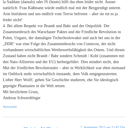
la Saddam (damals) oder IS (heute) hilft das eben leider nicht. Ausser
natürlich: Frau Käßmann würde endlich mal mit der Bergpredigt unterm
Arm hinfahren und uns endlich vom Terror befreien – aber sie tut es ja
leider nicht!
4. Bei allem Respekt vor Brandt und Bahr und der Ostpolitik: Der
Zusammenbruch des Warschauer Paktes und die Friedliche Revolution in
Polen, Ungarn, der damaligen Tschechoslowakei und auch bei uns in der
„DDR“ war eine Folge des Zusammenbruchs von Comecon, der nicht
vorhandenen wirtschaftlichen Wettbewerbsfähigkeit des Ostens. Und diesen
Zustand haben nicht Brandt / Bahr sondern Schmidt / Kohl (zusammen mit
den Nato-Alliierten und der EU) herbeigeführt. Dies mindert nicht, den
Mut der friedlichen Revolutionäre – aber in Wirklichkeit war eben niemand
im Ostblock mehr wirtschaftlich imstande, dem Volk entgegenzutreten.
Lieber Herr Wolff, gehen Sie Geschichte studieren, ehe Sie ideologisch
geprägte Phantasien in die Welt setzen.
Mit herzlichem Gruss,
Andreas Schwerdtfeger
Antworten
2. September 2015 um 11:47 Uhr