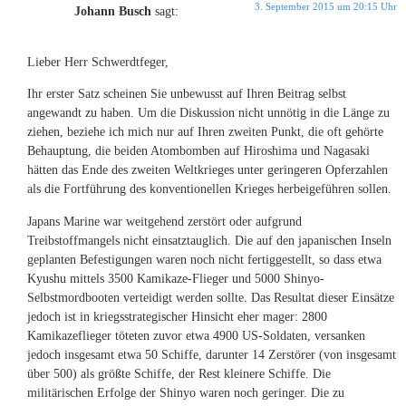
3. September 2015 um 20:15 Uhr
Johann Busch
sagt:
Lieber Herr Schwerdtfeger,
Ihr erster Satz scheinen Sie unbewusst auf Ihren Beitrag selbst
angewandt zu haben. Um die Diskussion nicht unnötig in die Länge zu
ziehen, beziehe ich mich nur auf Ihren zweiten Punkt, die oft gehörte
Behauptung, die beiden Atombomben auf Hiroshima und Nagasaki
hätten das Ende des zweiten Weltkrieges unter geringeren Opferzahlen
als die Fortführung des konventionellen Krieges herbeigeführen sollen.
Japans Marine war weitgehend zerstört oder aufgrund
Treibstoffmangels nicht einsatztauglich. Die auf den japanischen Inseln
geplanten Befestigungen waren noch nicht fertiggestellt, so dass etwa
Kyushu mittels 3500 Kamikaze-Flieger und 5000 Shinyo-
Selbstmordbooten verteidigt werden sollte. Das Resultat dieser Einsätze
jedoch ist in kriegsstrategischer Hinsicht eher mager: 2800
Kamikazeflieger töteten zuvor etwa 4900 US-Soldaten, versanken
jedoch insgesamt etwa 50 Schiffe, darunter 14 Zerstörer (von insgesamt
über 500) als größte Schiffe, der Rest kleinere Schiffe. Die
militärischen Erfolge der Shinyo waren noch geringer. Die zu