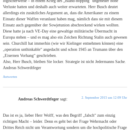
logischerweise – in einem Krieg des „island-hopping“ ungeheuer hohe
Verluste hatten und deshalb auch weiter erwarteten. Herr Busch deutet
allerdings ein zusätzliches Argument an, dass die Amerikaner zu einem
Einsatz dieser Waffen veranlasst haben mag, nämlich dass sie mit diesem
Einsatz auch gegenüber der Sowjetunion abschreckend wirken wollten.
Diese hatte ja nach VE-Day eine gewaltige militärische Übermacht in
Europa stehen – und es mag also ein Zeichen Richtung Stalin auch gewesen
sein. Churchill hat immerhin (wie wir Kielinger entnehmen können) eine
„operation unthinkable“ angedacht und schon 1945 an Trumann über den
„Eisernen Vorhang“ geschrieben.
Also, Herr Busch, bleiben Sie locker. Strategie ist nicht Jedermanns Sache.
Andreas Schwerdtfeger
Antworten
2. September 2015 um 12:09 Uhr
Andreas Schwerdtfeger
sagt:
Das ist es ja, lieber Herr Wolff, was den Begriff „falsch“ zum einzig
richtigen Macht – leider. Denn es geht bei der Frage Wehrmacht oder
Drittes Reich nicht um Verantwortung sondern um die hochpolitische Frage