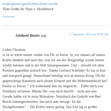
krautreporter-geschichten-dieser-woche
.
Viele Grüße Ihr Hans v. Heydebreck
Antworten
2. September 2015 um 10:00 Uhr
Adelheid Binder
sagt:
Lieber Christian,
es ist so schön immer wieder von Dir zu hören. Ja, wir müssen all`unsere
Kräfte bündeln und auch das, was wir aus der Bergpredigt wissen immer
wieder betonen und in die Welt hinausposaunen. Und – obwohl ich allen
Parteien gegenüber kritisch bin-: Danke Gerhard Schröder! Er hat so klar
und energisch gesagt: Deutschland beteiligt sich an keinem Krieg. Ob die
gegenwärtige Kanzlerin auch diesen Schneid und die Widerstandskraft hat?
Paulus zu Petrus: “ Ich widerstand ihm ins Angesicht….Fühle mich von
Politikern verlassen. Müsste Dir- was mich betrifft – nicht neu sein.
Gerade habbe ich in mein Moleskine- Notizbuch das Gedicht von Bert
Brecht hineingeschrieben, das mich sehr bewegt: An die
Nachgeborenen:“…Die Kräfte waren gering. Das Ziel lag in großer