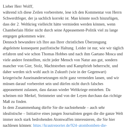
Lieber Herr Wolff,
während ich diese Zeilen vorbereitete, lese ich den Kommentar von Herrn
Schwerdtfeger, der ja sachlich korrekt ist. Man könnte noch hinzufügen,
dass der 2. Weltkrieg vielleicht hätte vermieden werden können, wenn
Chamberlain Hitler nicht durch seine Appeasement-Politik viel zu lange
entgegen gekommen wäre.
Dennoch bewundere ich Ihre aus Ihrer christlichen Überzeugung
abgeleitete konsequent pazifistische Haltung. Leider ist nur, wie wir täglich
erfahren und wie schon Thomas Hobbes und nach ihm Gaetano Mosca und
viele andere feststellten, nicht jeder Mensch von Natur aus gut, sondern
mancher von Gier, Stolz, Machtstreben und Kampftrieb beherrscht, und
daher werden sich wohl auch in Zukunft (wie in der Gegenwart)
kriegerische Auseinandersetzungen nicht ganz vermeiden lassen, und wir
müssen darauf vorbereitet sein und dürfen nicht durch falsches
appeasement zulassen, dass daraus wieder Weltkriege entstehen. Da
scheinen mir Merkel, Steinmeier und von der Leyen durchaus das richtige
Maß zu finden.
In dem Zusammenhang dürfte Sie die nachstehende – auch sehr
idealistische – Initiative eines jungen Journalisten gegen die die ganze Welt
immer noch stark bedrohenden Atomwaffen interessieren, die Sie hier
nachlesen können:
https://krautreporter.de/924–atombomben-die-