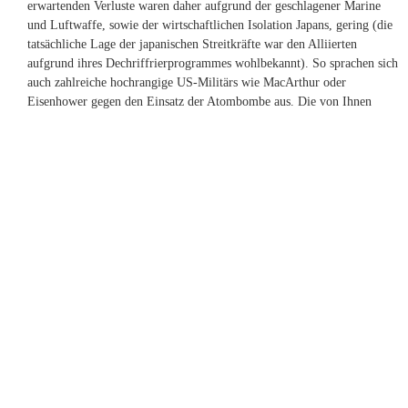
erwartenden Verluste waren daher aufgrund der geschlagener Marine
und Luftwaffe, sowie der wirtschaftlichen Isolation Japans, gering (die
tatsächliche Lage der japanischen Streitkräfte war den Alliierten
aufgrund ihres Dechriffrierprogrammes wohlbekannt). So sprachen sich
auch zahlreiche hochrangige US-Militärs wie MacArthur oder
Eisenhower gegen den Einsatz der Atombombe aus. Die von Ihnen
angesprochene vermutete Intensivierung des Krieges sowie Ihre
numerische Abschätzung diesbezüglich 1944-45 in Europa nimmt aber
vermutlich die zivilen polnischen (5 Mio) und sowjetischen Opfer (17
Mio) aus, so dass die Zahlen – warum auch immer – vorne und hinten
nicht stimmen können.
Zurück zu Japan: Militärisch bedeutsam war die Konzentration der
japanischen Streitkräfte im Süden zur Abwehr des bevorstehenden US-
Angriffs, so dass Japan die Nordinseln bezüglich einer Invasion von
Seiten der Sowjetunion sehr verwundbar waren. Diese war aufgrund
des sowjetisch-japanischen Neutralitätspakt eigentlich nicht zu
befürchten, dieser wurde von Stalin jedoch im April 1945 mit Wirkung
April 1946 aufgekündigt, was jedoch die japanische Führung enorm
beunruhigt hatte. So beliefen sich die japanischen Hoffnungen auf einen
unter sowjetischer Hilfe ausgehandelten Friedensvertrag ohne eine
bedingungslose Kapitulation eingehen zu müssen, unter welcher der